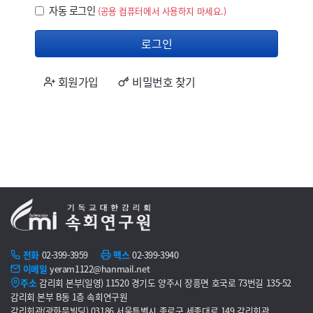
자동 로그인
자동 로그인
(공용 컴퓨터에서 사용하지 마세요.)
로그인
회원가입
비밀번호 찾기
전화
02-399-3959
팩스
02-399-3940
이메일
yeram1122@hanmail.net
주소
감리회 본부(일영) 11520 경기도 양주시 장흥면 호국로 73번길 135-52
감리회 본부 B동 1층 속회연구원
감리회관(광화문빌딩) 03186 서울특별시 종로구 세종대로 149 감리회관