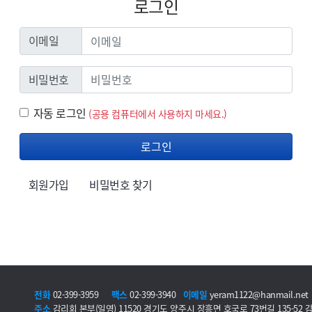
로그인
이메일
이메일
비밀번호
비밀번호
자동 로그인
자동 로그인
(공용 컴퓨터에서 사용하지 마세요.)
로그인
회원가입
비밀번호 찾기
전화
02-399-3959
팩스
02-399-3940
이메일
yeram1122@hanmail.net
주소
감리회 본부(일영) 11520 경기도 양주시 장흥면 호국로 73번길 135-52