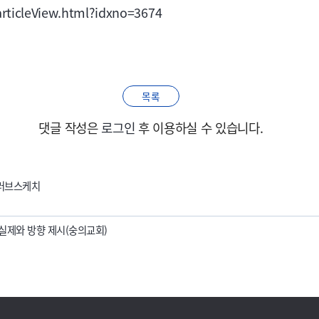
articleView.html?idxno=3674
목록
댓글 작성은
로그인
후 이용하실 수 있습니다.
) 러브스케치
 실제와 방향 제시(숭의교회)