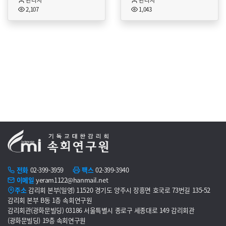
관리자
관리자
2,107
1,043
『미국 감리교회 유산』은 미국 감리교회를 위한 ...
『비유』는 복음서를 통해 전해진 
전화
02-399-3959
팩스
02-399-3940
이메일
yeram1122@hanmail.net
주소
감리회 본부(일영) 11520 경기도 양주시 장흥면 호국로 73번길 135-52
감리회 본부 B동 1층 속회연구원
감리회관(광화문빌딩) 03186 서울특별시 종로구 세종대로 149 감리회관
(광화문빌딩) 19층 속회연구원