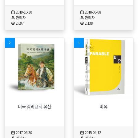
2019-10-30
2018-05-08
관리자
관리자
2,097
2,138
목차 1. 복음서란 이름의 문서들2. 
2
1
미국 감리교회 유산
비유
2017-06-30
2015-04-12